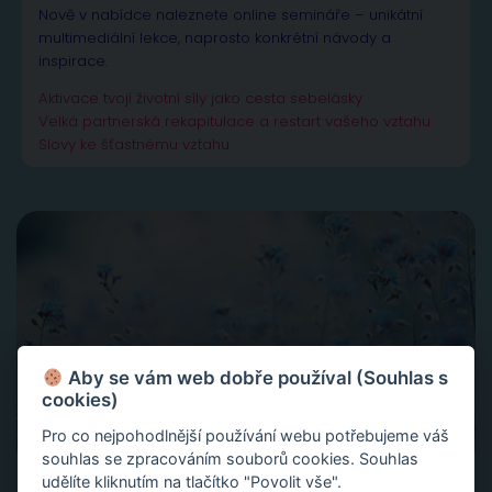
Nově v nabídce naleznete online semináře – unikátní
multimediální lekce, naprosto konkrétní návody a
inspirace.
Aktivace tvojí životní síly jako cesta sebelásky
Velká partnerská rekapitulace a restart vašeho vztahu
Slovy ke šťastnému vztahu
Aby se vám web dobře používal (Souhlas s
cookies)
Pro co nejpohodlnější používání webu potřebujeme váš
souhlas se zpracováním souborů cookies. Souhlas
udělíte kliknutím na tlačítko "Povolit vše".