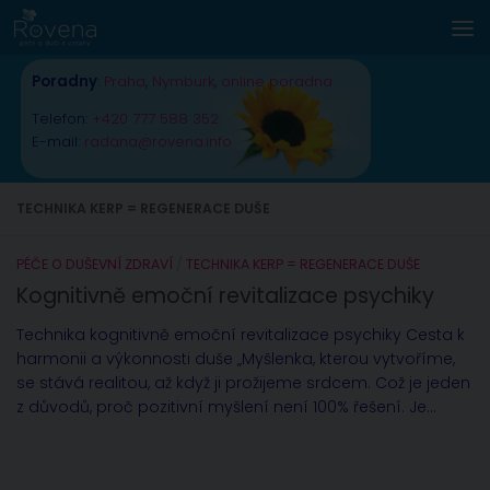
Skip to content
Poradny
:
Praha
,
Nymburk
,
online poradna
Telefon:
+420 777 588 352
E-mail:
radana@rovena.info
TECHNIKA KERP = REGENERACE DUŠE
PÉČE O DUŠEVNÍ ZDRAVÍ
/
TECHNIKA KERP = REGENERACE DUŠE
Kognitivně emoční revitalizace psychiky
Technika kognitivně emoční revitalizace psychiky Cesta k
harmonii a výkonnosti duše „Myšlenka, kterou vytvoříme,
se stává realitou, až když ji prožijeme srdcem. Což je jeden
z důvodů, proč pozitivní myšlení není 100% řešení. Je...