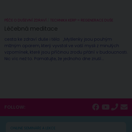
PÉČE O DUŠEVNÍ ZDRAVÍ
/
TECHNIKA KERP = REGENERACE DUŠE
Léčebná meditace
cesta ke zdraví duše i těla „Myšlenky jsou pouhým
mlžným oparem, který vyvstal ve vaší mysli z minulých
vzpomínek, které jsou příčinou zrodu přání v budoucnosti.
Nic víc než to. Pamatujte, že jednoho dne zruší...
FOLLOW:
ONLINE SEMINÁŘE A LEKCE