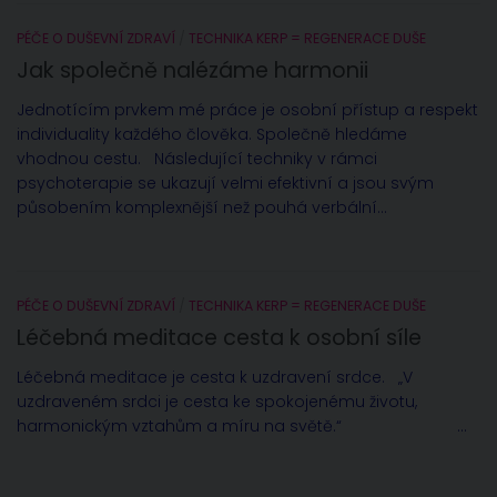
PÉČE O DUŠEVNÍ ZDRAVÍ
/
TECHNIKA KERP = REGENERACE DUŠE
Jak společně nalézáme harmonii
Jednotícím prvkem mé práce je osobní přístup a respekt
individuality každého člověka. Společně hledáme
vhodnou cestu. Následující techniky v rámci
psychoterapie se ukazují velmi efektivní a jsou svým
působením komplexnější než pouhá verbální...
PÉČE O DUŠEVNÍ ZDRAVÍ
/
TECHNIKA KERP = REGENERACE DUŠE
Léčebná meditace cesta k osobní síle
Léčebná meditace je cesta k uzdravení srdce. „V
uzdraveném srdci je cesta ke spokojenému životu,
harmonickým vztahům a míru na světě.“ ...