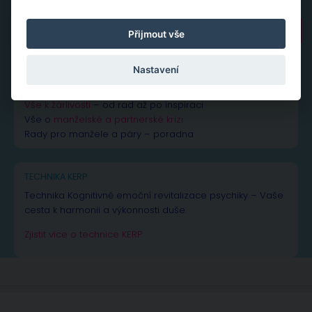
Vyhledávání
Přijmout vše
Nastavení
NEJČTENĚJŠÍ PŘÍSPĚVKY A ČLÁNKY
Vše k žárlivosti
– od rad až po inspiraci
Vše o
manželské a partnerské krizi
Rady pro manžele a páry – poradna
TECHNIKA KERP
Technika Kognitivně emoční revitalizace psychiky – Vaše
cesta k harmonii a výkonnosti duše.
Zjistit více o technice KERP