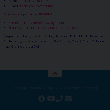
Telefon:
+420 777 588 352
E-mail:
radana@rovena.info
Manželská poradna ROVENA
Náměstí Přemyslovců 169, Nymburk
Žitná 49, Praha 1 – Nové Město — Vinohrady
(nejen pro klienty z měst Praha, Nymburk, Kolín, Mladá Boleslav,
Poděbrady, Lysá nad Labem, Jíčín, Čáslav, Český Brod, Chlumec
nad Cidlinou a dalších)
Psychoterapeut ROVENA © 2026. All Rights Reserved.