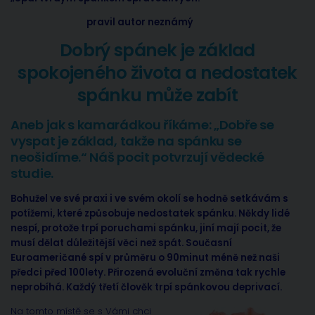
pravil autor neznámý
Dobrý spánek je základ
spokojeného života a nedostatek
spánku může zabít
Aneb jak s kamarádkou říkáme: „Dobře se
vyspat je základ, takže na spánku se
neošidíme.“ Náš pocit potvrzují vědecké
studie.
Bohužel ve své praxi i ve svém okolí se hodně setkávám s
potížemi, které způsobuje nedostatek spánku. Někdy lidé
nespí, protože trpí poruchami spánku, jiní mají pocit, že
musí dělat důležitější věci než spát. Současní
Euroameričané spí v průměru o 90minut méně než naši
předci před 100lety. Přirozená evoluční změna tak rychle
neprobíhá. Každý třetí člověk trpí spánkovou deprivací.
Na tomto místě se s Vámi chci