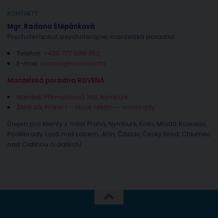
KONTAKTY
Mgr. Radana Štěpánková
Psychoterapeut, psychoterapie, manželská poradna
Telefon:
+420 777 588 352
E-mail:
radana@rovena.info
Manželská poradna ROVENA
Náměstí Přemyslovců 169, Nymburk
Žitná 49, Praha 1 – Nové Město — Vinohrady
(nejen pro klienty z měst Praha, Nymburk, Kolín, Mladá Boleslav,
Poděbrady, Lysá nad Labem, Jíčín, Čáslav, Český Brod, Chlumec
nad Cidlinou a dalších)