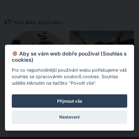
YOU MAY ALSO LIKE...
Aby se vám web dobře používal (Souhlas s
cookies)
Pro co nejpohodlnější používání webu potřebujeme váš
souhlas se zpracováním souborů cookies. Souhlas
udělíte kliknutím na tlačítko "Povolit vše".
Psycholog Praha;
Osobní síla –
Přijmout vše
manželská poradna,
sebevědomí – sebeláska
psychoterapeut
Nastavení