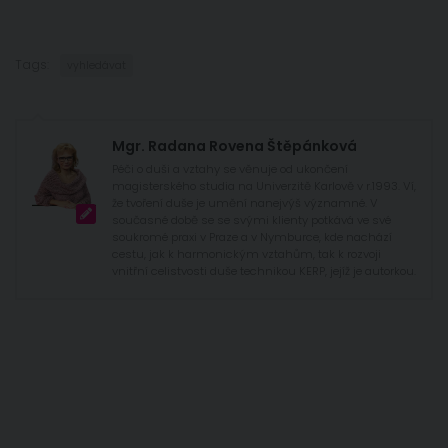
Tags:
vyhledávat
Mgr. Radana Rovena Štěpánková
Péči o duši a vztahy se věnuje od ukončení
magisterského studia na Univerzitě Karlově v r.1993. Ví,
že tvoření duše je umění nanejvýš významné. V
současné době se se svými klienty potkává ve své
soukromé praxi v Praze a v Nymburce, kde nachází
cestu, jak k harmonickým vztahům, tak k rozvoji
vnitřní celistvosti duše technikou KERP, jejíž je autorkou.