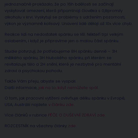
jednoznačně prokázalo, že po 16h bdělosti se začínají
vyskytovat omezení, která připomínají člověka s 0,8promily
alkoholu v krvi. Vyskytují se problémy s udržením pozornosti,
výkon je významně kolísavý. Unavení lidé dělají až 10x více chyb.
Reakce lidí na nedostatek spánku se liší. Někteří trpí velkým
oslabením, i když je připravíme jen o malou část spánku.
Studie potvrzují, že potřebujeme 8H spánku denně – 3H
mělkého spánku, 3H hlubokého spánku, při kterém se
revitalizuje tělo a 2H snění, které je nezbytné pro mentální
zdraví a psychickou pohodu.
Takže Vám přeju, abyste se vyspali.
Další informace,
jak na to, když nemůžete spát.
O tom, jak pracovní vytížení ovlivňuje délku spánku v Evropě,
USA, Austrálii najdete
v článku zde.
Více článků v rubrice
PÉČE O DUŠEVNÍ ZDRAVÍ zde.
ROZCESTNÍK na všechny články
zde
.