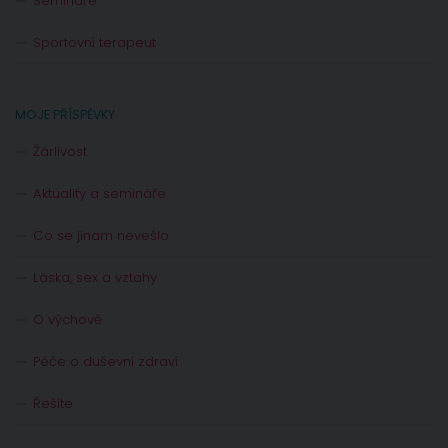
Semináře
Sportovní terapeut
MOJE PŘÍSPĚVKY
Žárlivost
Aktuality a semináře
Co se jinam nevešlo
Láska, sex a vztahy
O výchově
Péče o duševní zdraví
Řešíte