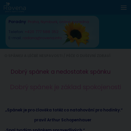
Skip to content
Poradny
:
Praha
,
Nymburk
,
online poradna
Telefon:
+420 777 588 352
E-mail:
radana@rovena.info
O SPÁNKU A LÉČBĚ NESPAVOSTI
/
PÉČE O DUŠEVNÍ ZDRAVÍ
Dobrý spánek a nedostatek spánku
Dobrý spánek je základ spokojenosti
„Spánek je pro člověka totéž co natahování pro hodinky.“
pravil Arthur Schopenhauer
„Spal tvrdým spánkem spravedlivých.“