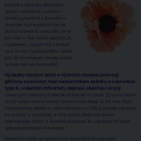
podělit o výsledky vědeckých
studií o důležitosti dobrého
spánku převážně z Ameriky a
Austrálie a přesvědčit Vás, že
dobrý spánek si zasloužíte, že je
pro Vás a Vše zdraví důležitý, že
myšlenkou: „Vyspím se v hrobě“
se k „hrobu“ rychleji blížíte. Věděli
jste, že na nespaní člověk zemře
rychleji než na hladovění?
Výsledky různých testů a výzkumů shodně potvrzují
příčinou souvislost mezi nedostatkem spánku a cukrovkou
typu II., srdečním infarktem, depresí, obezitou i úrazy.
Uvedu pro zajímavost několik statistických údajů: 1/3 pracovních
úrazů vzniká vlivem únavy. Unavení lidé dělají až 10x více chyb.
Anesteziolog objevil a odstranil chybu o 52% pomaleji než když
by vyspalý a odpočatý. V USA zemře 8tisíc lidí vlivem
mikrospánku řidiče. V Austrálii prokázali, že ospalost při řízení
způsobuje každou 4 nehodu.
Testování osob ve spánkových laboratořích naprosto