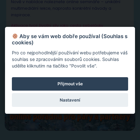
Nově v nabídce naleznete online semináře – unikátní
multimediální lekce, naprosto konkrétní návody a
inspirace.
Aktivace tvojí životní síly jako cesta sebelásky
Velká partnerská rekapitulace a restart vašeho vztahu
Aby se vám web dobře používal (Souhlas s
Slovy ke šťastnému vztahu
cookies)
Pro co nejpohodlnější používání webu potřebujeme váš
souhlas se zpracováním souborů cookies. Souhlas
udělíte kliknutím na tlačítko "Povolit vše".
Přijmout vše
Nastavení