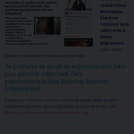
redaktorkou
Michaelou,
která na
rozhovor byla
velmi mile a
hezky
připravena.
Jako název
článku na stránkách rozhlasu vybrali větu:
Je potřeba se spojit se svým srdcem, tam
jsou poctivé odpovědi, říká
psychoterapeutka Radana Rovena
Štěpánková
V přepisu rozhovoru trochu nepřesně uvedli délku praxe –
zaznamenali jen tu, která odpovídá soukromé praxi.
Celý
článek a záznam rozhovoru naleznete zde.