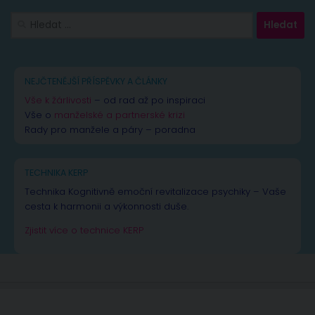
Vyhledávání
NEJČTENĚJŠÍ PŘÍSPĚVKY A ČLÁNKY
Vše k žárlivosti
– od rad až po inspiraci
Vše o
manželské a partnerské krizi
Rady pro manžele a páry – poradna
TECHNIKA KERP
Technika Kognitivně emoční revitalizace psychiky – Vaše
cesta k harmonii a výkonnosti duše.
Zjistit více o technice KERP