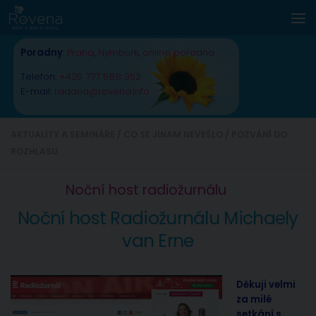
Skip to content
Poradny
:
Praha
,
Nymburk
,
online poradna
Telefon:
+420 777 588 352
E-mail:
radana@rovena.info
AKTUALITY A SEMINÁŘE
/
CO SE JINAM NEVEŠLO
/
POZVÁNÍ DO
ROZHLASU
Noční host radiožurnálu
Noční host Radiožurnálu Michaely
van Erne
Děkuji velmi
za milé
setkání s