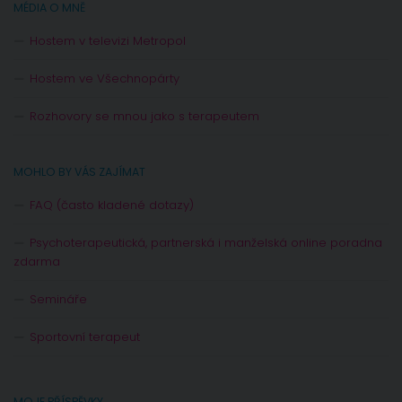
MÉDIA O MNĚ
Hostem v televizi Metropol
Hostem ve Všechnopárty
Rozhovory se mnou jako s terapeutem
MOHLO BY VÁS ZAJÍMAT
FAQ (často kladené dotazy)
Psychoterapeutická, partnerská i manželská online poradna
zdarma
Semináře
Sportovní terapeut
MOJE PŘÍSPĚVKY