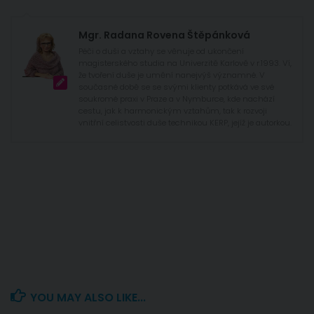
Mgr. Radana Rovena Štěpánková
Péči o duši a vztahy se věnuje od ukončení
magisterského studia na Univerzitě Karlově v r.1993. Ví,
že tvoření duše je umění nanejvýš významné. V
současné době se se svými klienty potkává ve své
soukromé praxi v Praze a v Nymburce, kde nachází
cestu, jak k harmonickým vztahům, tak k rozvoji
vnitřní celistvosti duše technikou KERP, jejíž je autorkou.
YOU MAY ALSO LIKE...