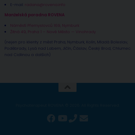
E-mail:
radana@rovena.info
Manželská poradna ROVENA
Náměstí Přemyslovců 169, Nymburk
Žitná 49, Praha 1 – Nové Město — Vinohrady
(nejen pro klienty z měst Praha, Nymburk, Kolín, Mladá Boleslav,
Poděbrady, Lysá nad Labem, Jíčín, Čáslav, Český Brod, Chlumec
nad Cidlinou a dalších)
Psychoterapeut ROVENA © 2026. All Rights Reserved.