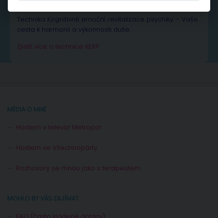
TECHNIKA KERP
Technika Kognitivně emoční revitalizace psychiky – Vaše
cesta k harmonii a výkonnosti duše.
Zjistit více o technice KERP
MÉDIA O MNĚ
Hostem v televizi Metropol
Hostem ve Všechnopárty
Rozhovory se mnou jako s terapeutem
MOHLO BY VÁS ZAJÍMAT
FAQ (často kladené dotazy)