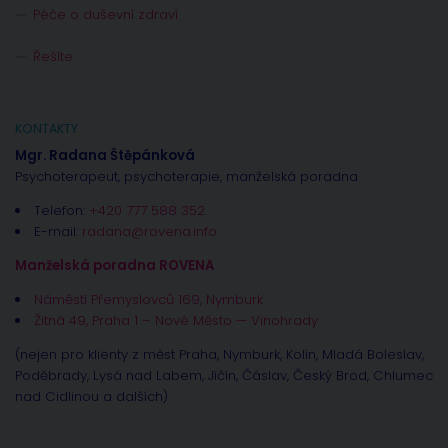
Péče o duševní zdraví
Řešíte
KONTAKTY
Mgr. Radana Štěpánková
Psychoterapeut, psychoterapie, manželská poradna
Telefon:
+420 777 588 352
E-mail:
radana@rovena.info
Manželská poradna ROVENA
Náměstí Přemyslovců 169, Nymburk
Žitná 49, Praha 1 – Nové Město — Vinohrady
(nejen pro klienty z měst Praha, Nymburk, Kolín, Mladá Boleslav,
Poděbrady, Lysá nad Labem, Jíčín, Čáslav, Český Brod, Chlumec
nad Cidlinou a dalších)