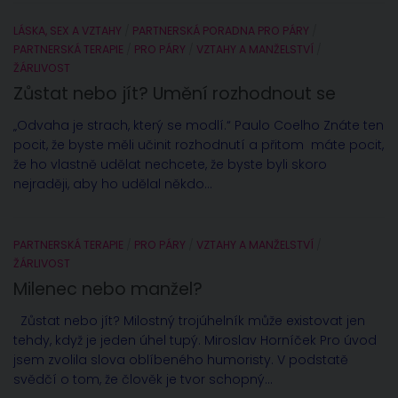
LÁSKA, SEX A VZTAHY
/
PARTNERSKÁ PORADNA PRO PÁRY
/
PARTNERSKÁ TERAPIE
/
PRO PÁRY
/
VZTAHY A MANŽELSTVÍ
/
ŽÁRLIVOST
Zůstat nebo jít? Umění rozhodnout se
„Odvaha je strach, který se modlí.“ Paulo Coelho Znáte ten
pocit, že byste měli učinit rozhodnutí a přitom máte pocit,
že ho vlastně udělat nechcete, že byste byli skoro
nejraději, aby ho udělal někdo...
PARTNERSKÁ TERAPIE
/
PRO PÁRY
/
VZTAHY A MANŽELSTVÍ
/
ŽÁRLIVOST
Milenec nebo manžel?
Zůstat nebo jít? Milostný trojúhelník může existovat jen
tehdy, když je jeden úhel tupý. Miroslav Horníček Pro úvod
jsem zvolila slova oblíbeného humoristy. V podstatě
svědčí o tom, že člověk je tvor schopný...