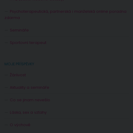
Psychoterapeutická, partnerská i manželská online poradna
zdarma
Semináře
Sportovní terapeut
MOJE PŘÍSPĚVKY
Žárlivost
Aktuality a semináře
Co se jinam nevešlo
Láska, sex a vztahy
O výchově