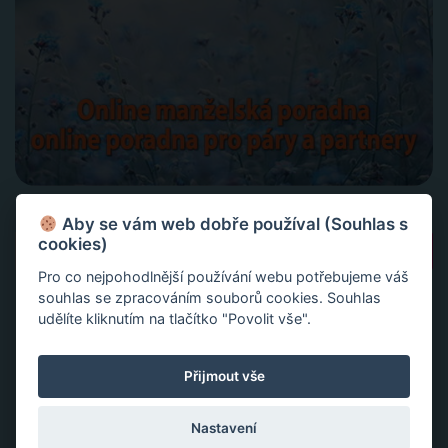
Aby se vám web dobře používal (Souhlas s
Vyhledávání
cookies)
Pro co nejpohodlnější používání webu potřebujeme váš
souhlas se zpracováním souborů cookies. Souhlas
udělíte kliknutím na tlačítko "Povolit vše".
NEJČTENĚJŠÍ PŘÍSPĚVKY A ČLÁNKY
Vše k žárlivosti
– od rad až po inspiraci
Přijmout vše
Vše o
manželské a partnerské krizi
Rady pro manžele a páry – poradna
Nastavení