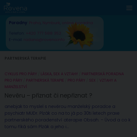
Skip to content
Poradny
:
Praha
,
Nymburk
,
online poradna
Telefon:
+420 777 588 352
E-mail:
radana@rovena.info
PARTNERSKÁ TERAPIE
CYKLUS PRO PÁRY
/
LÁSKA, SEX A VZTAHY
/
PARTNERSKÁ PORADNA
PRO PÁRY
/
PARTNERSKÁ TERAPIE
/
PRO PÁRY
/
SEX
/
VZTAHY A
MANŽELSTVÍ
Nevěru – přiznat či nepřiznat ?
anebjak to myslel s nevěrou manželský poradce a
psychiatr MUDr. Plzák co na to já po 30ti letech praxe
partnerského poradenství aterapie Obsah: – Úvod a co k
tomu říká sám Plzák a jeho i...