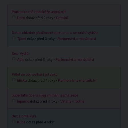
Partnerka mě nedokáže uspokojit
Dam
dotaz před 2 roky
•
Ostatní
Dotaz ohledně předčasné ejakulace a sexuální výdrže
Tpoet
dotaz před 3 roky
•
Partnerství a manželství
Sex- Vydrž
Adle
dotaz před 3 roky
•
Partnerství a manželství
Pritel se boji selhání pri sexu
Eliška
dotaz před 4 roky
•
Partnerství a manželství
pubertální dcera a její vnímání sama sebe
lupumo
dotaz před 4 roky
•
Vztahy v rodině
Sex s pritelkyni
Kuba
dotaz před 4 roky