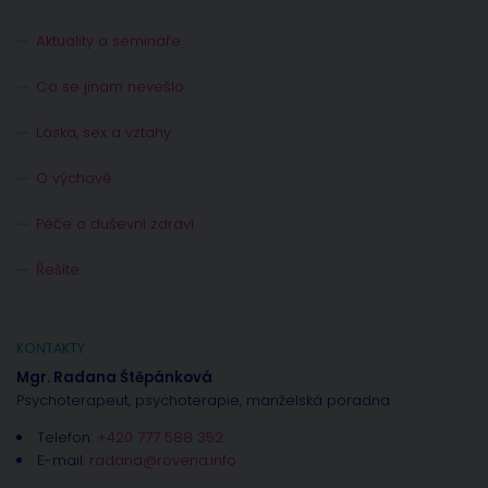
Aktuality a semináře
Co se jinam nevešlo
Láska, sex a vztahy
O výchově
Péče o duševní zdraví
Řešíte
KONTAKTY
Mgr. Radana Štěpánková
Psychoterapeut, psychoterapie, manželská poradna
Telefon:
+420 777 588 352
E-mail:
radana@rovena.info