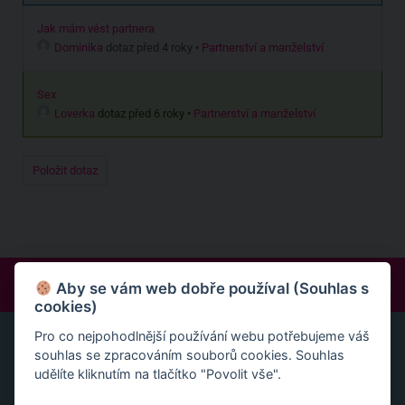
Jak mám vést partnera
Dominika
dotaz před 4 roky
•
Partnerství a manželství
Sex
Loverka
dotaz před 6 roky
•
Partnerství a manželství
Položit dotaz
FOLLOW:
Aby se vám web dobře používal (Souhlas s
cookies)
Pro co nejpohodlnější používání webu potřebujeme váš
ONLINE SEMINÁŘE A LEKCE
souhlas se zpracováním souborů cookies. Souhlas
Nově v nabídce naleznete online semináře – unikátní
udělíte kliknutím na tlačítko "Povolit vše".
multimediální lekce, naprosto konkrétní návody a