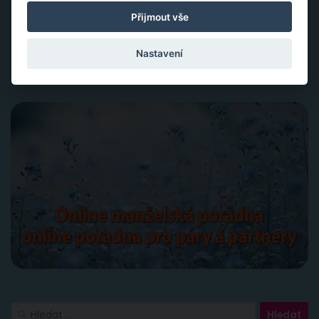
inspirace.
Přijmout vše
Aktivace tvojí životní síly jako cesta sebelásky
Velká partnerská rekapitulace a restart vašeho vztahu
Nastavení
Slovy ke šťastnému vztahu