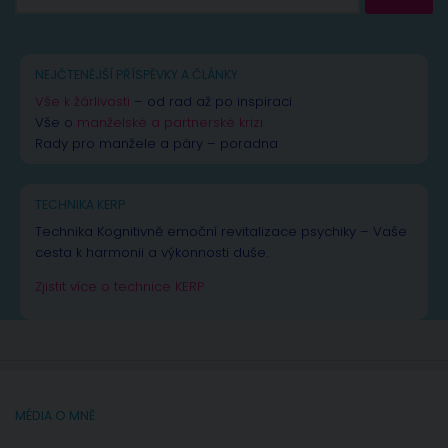
NEJČTENĚJŠÍ PŘÍSPĚVKY A ČLÁNKY
Vše k žárlivosti
– od rad až po inspiraci
Vše o
manželské a partnerské krizi
Rady pro manžele a páry – poradna
TECHNIKA KERP
Technika Kognitivně emoční revitalizace psychiky – Vaše
cesta k harmonii a výkonnosti duše.
Zjistit více o technice KERP
MÉDIA O MNĚ