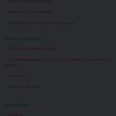
Hostem v televizi Metropol
Hostem ve Všechnopárty
Rozhovory se mnou jako s terapeutem
MOHLO BY VÁS ZAJÍMAT
FAQ (často kladené dotazy)
Psychoterapeutická, partnerská i manželská online poradna
zdarma
Semináře
Sportovní terapeut
MOJE PŘÍSPĚVKY
Žárlivost