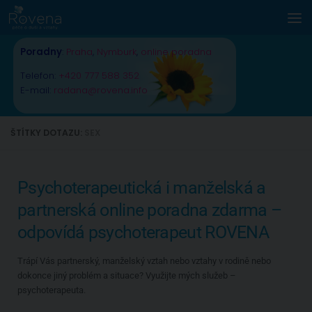
Skip to content
Poradny
:
Praha
,
Nymburk
,
online poradna
Telefon:
+420 777 588 352
E-mail:
radana@rovena.info
ŠTÍTKY DOTAZU:
SEX
Psychoterapeutická i manželská a
partnerská online poradna zdarma –
odpovídá psychoterapeut ROVENA
Trápí Vás partnerský, manželský vztah nebo vztahy v rodině nebo
dokonce jiný problém a situace? Využijte mých služeb –
psychoterapeuta.